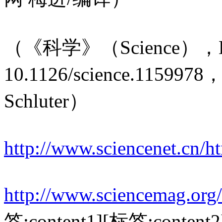
（《科学》（Science），D
10.1126/science.1159978
Schluter）
http://www.sciencenet.cn/
http://www.sciencemag.org/
签:content1][标签:content2