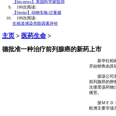
【bio-news】美国科学家取得
199次阅读:
【Stroke】动物实验:过量摄
199次阅读:
生殖道感染危险因素评价
主页
>
医药生命
>
德批准一种治疗前列腺癌的新药上市
新华社柏林１
开始销售由其
据该公司发布
前列腺癌的肿
次接受该药物
痛苦。
据ＭＥＤＩＧ
欧洲主要市场