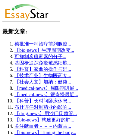
最新文章:
德批准一种治疗前列腺癌...
【bio-news】生理周期改变...
可抑制炭疽毒素的分子...
基因枪追踪免疫敏感细胞...
【科普】家禽的操作与消...
【技术产业】生物医药专...
【社会人文】加纳：健康...
【medical-news】局限期进展...
【medical-news】很奇怪最近...
【科普】长时间卧床休息...
布什连任对制药业的影响...
【drug-news】用沙门氏菌管...
【bio-news】构建更好的肿...
关注献血者－－－内蒙古...
【bio-news】Tuning the body...