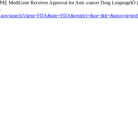
ne Receives Approval for Anti -cancer Drug LeuprogelÒ (Eligar
料
fda.gov/search?client=FDA&site=FDA&restrict=&oe=&lr=&proxystyl