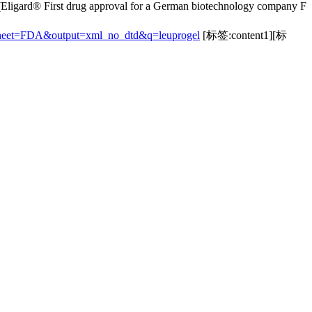
d® First drug approval for a German biotechnology company F
esheet=FDA&output=xml_no_dtd&q=leuprogel
[标签:content1][标