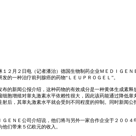
２月２日电（记者潘治）德国生物制药企业ＭＥＤＩＧＥＮＥ
研发的一种治疗前列腺癌的药物“ＬＥＵＰＲＯＧＥＬ”。
的新闻公报介绍，这种药物的有效成分是一种黄体生成素释放
瘤细胞增殖对睾丸激素水平依赖性很大，因此该药能通过降低睾
注射后，其睾丸激素水平就会受到不同程度的抑制。同时新闻公
ＥＮＥ公司介绍说，他们将与另外一家合作企业于２００４年
为他们带来５亿欧元的收入。