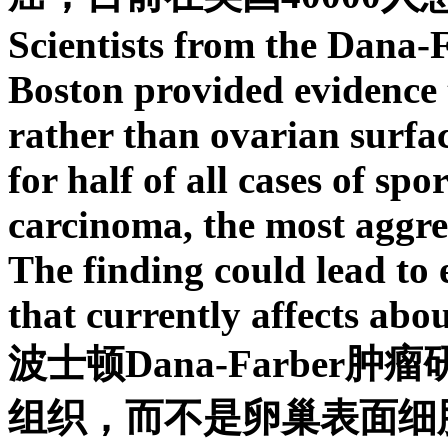
Scientists from the Dana-F
Boston provided evidence t
rather than ovarian surface
for half of all cases of sp
carcinoma, the most aggre
The finding could lead to e
that currently affects ab
波士顿Dana-Farber
组织，而不是卵巢表面细