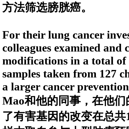
方法筛选膀胱癌。
For their lung cancer inve
colleagues examined and 
modifications in a total o
samples taken from 127 ch
a larger cancer prevention
Mao和他的同事，在他
了有害基因的改变在总共1