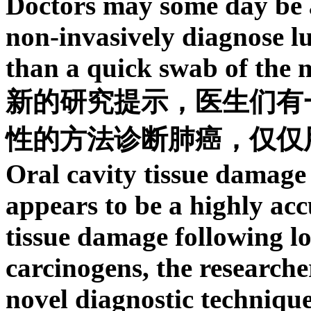
Doctors may some day be a
non-invasively diagnose l
than a quick swab of the 
新的研究提示，医生们有
性的方法诊断肺癌，仅仅
Oral cavity tissue damage -
appears to be a highly acc
tissue damage following l
carcinogens, the researche
novel diagnostic technique 