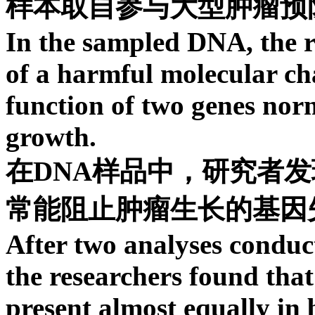
样本取自参与大型肿瘤预
In the sampled DNA, the r
of a harmful molecular cha
function of two genes norm
growth.
在DNA样品中，研究者
常能阻止肿瘤生长的基因
After two analyses conduc
the researchers found that
present almost equally in 