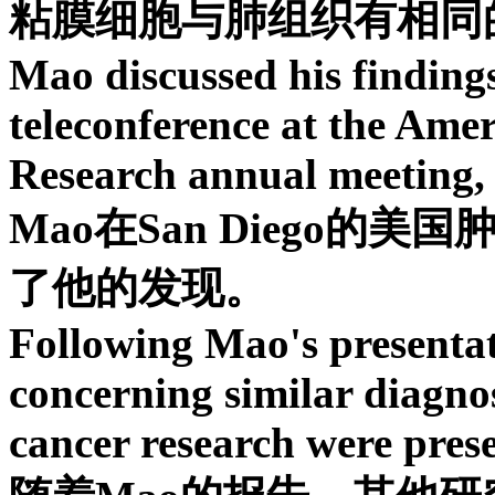
粘膜细胞与肺组织有相同
Mao discussed his findin
teleconference at the Ame
Research annual meeting, 
Mao在San Diego
了他的发现。
Following Mao's presentati
concerning similar diagnos
cancer research were pres